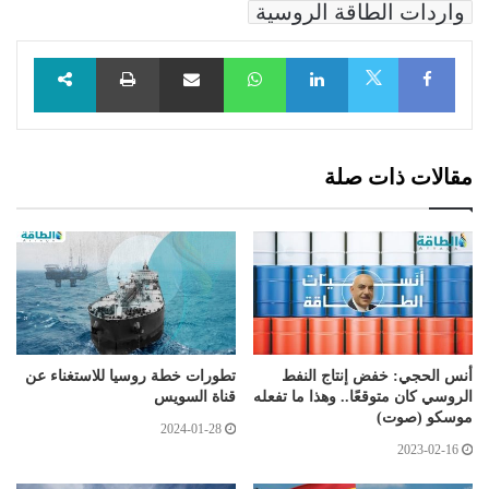
واردات الطاقة الروسية
Facebook
LinkedIn
WhatsApp
مشاركة عبر البريد
طباعة
X
مقالات ذات صلة
أنس الحجي: خفض إنتاج النفط
تطورات خطة روسيا للاستغناء عن
الروسي كان متوقعًا.. وهذا ما تفعله
قناة السويس
موسكو (صوت)
2024-01-28
2023-02-16