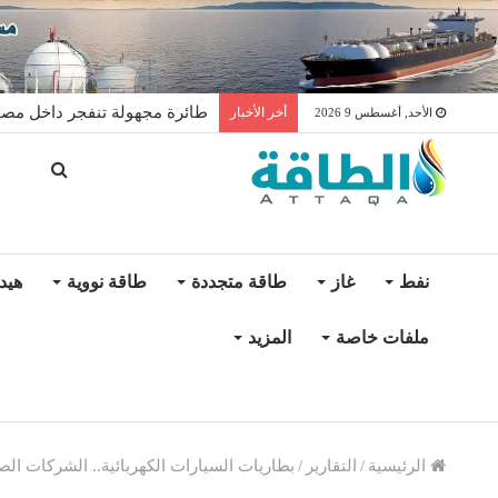
طائرة مجهولة تنفجر داخل مصفاة
أخر الأخبار
الأحد, أغسطس 9 2026
نفط
غاز
طاقة متجددة
طاقة نووية
هيد
ملفات خاصة
المزيد
الرئيسية
/
التقارير
/
بطاريات السيارات الكهربائية.. الشركات الصيني