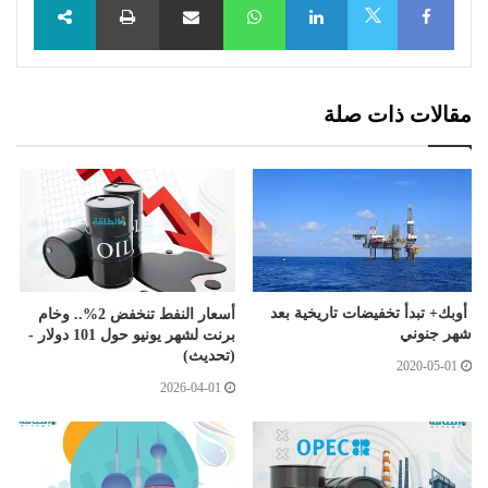
X
مقالات ذات صلة
أوبك+ تبدأ تخفيضات تاريخية بعد
أسعار النفط تنخفض 2%.. وخام
شهر جنوني
برنت لشهر يونيو حول 101 دولار -
(تحديث)
2020-05-01
2026-04-01