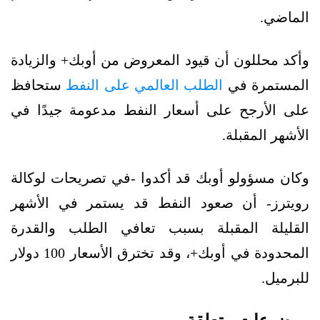
الماضي.
وأكد محللون أن قيود المعروض من أوبك+ والزيادة
المستمرة في
الطلب العالمي على النفط
ستحافظ
على الأرجح على أسعار النفط مدعومة جيدًا في
الأشهر المقبلة.
وكان مسؤولو أوبك قد أكدوا -في تصريحات لوكالة
رويترز- أن صعود النفط قد يستمر في الأشهر
القليلة المقبلة بسبب تعافي الطلب والقدرة
المحدودة في أوبك+، وقد تخترق الأسعار 100 دولار
للبرميل.