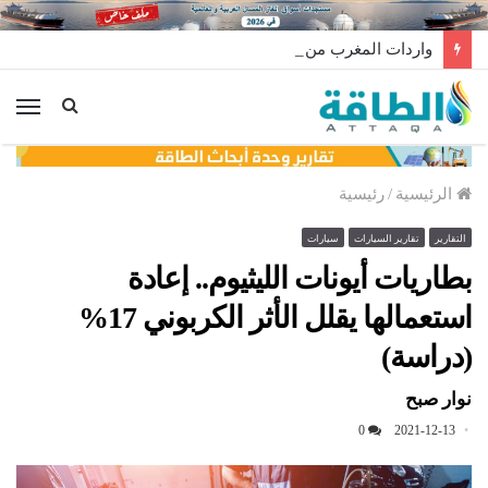
واردات المغرب من الغاز ترتفع 15% في شهر يوليو
الق
الرئيسية
/
رئيسية
التقارير
تقارير السيارات
سيارات
بطاريات أيونات الليثيوم.. إعادة
استعمالها يقلل الأثر الكربوني 17%
(دراسة)
نوار صبح
0
2021-12-13