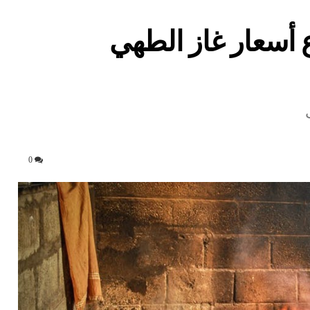
اع أسعار غاز الطهي
0