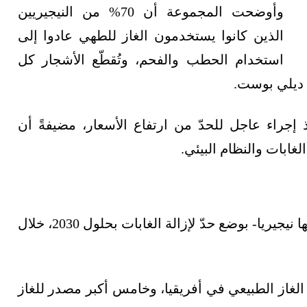
وأوضحت المجموعة أن 70% من النيجيريين
الذين كانوا يستخدمون الغاز للطهي عادوا إلى
استخدام الحطب والفحم، وتُقطّع الأشجار كل
 ديلي بوست.
إجراء عاجل للحدّ من ارتفاع الأسعار، مضيفةً أن
ابات والنظام البيئي.
قبل أيام قليلة، وعدت أكثر من 100 دولة -من ضمنها نيجيريا- بوضع حدّ لإزالة الغابات بحلول 2030، خلال
الغاز الطبيعي في أفريقيا، وخامس أكبر مصدر للغاز