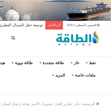
توسعة حقل الشمال القطري ت
أخر الأخبار
الخميس, أغسطس 6 2026
نفط
غاز
طاقة متجددة
طاقة نووية
هيد
ملفات خاصة
المزيد
الرئيسية
/
غاز
/
تقارير الغاز
/
نيجيريا.. الأسر تواجه ارتفاع أسعا