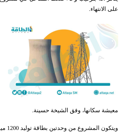
على الانتهاء.
معيشة سكانها، وفق الشيخة حسينة.
ويتكون المشروع من وحدتين بطاقة توليد 1200 ميغاواط لكل منهما.