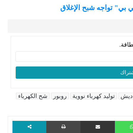
بي بي" تواجه شبح الإغلاق
طاقة.
اديش
توليد كهرباء نووية
روبور
شح الكهرباء
WhatsApp
مشاركة عبر البريد
طباعة