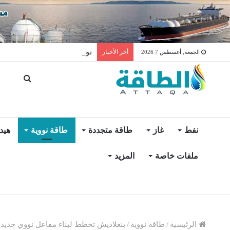
توليد الكهرباء بالغاز في الإمار
أخر الأخبار
الجمعة, أغسطس 7 2026
نفط
غاز
طاقة متجددة
طاقة نووية
هيد
ملفات خاصة
المزيد
الرئيسية
/
طاقة نووية
/
بنغلاديش تخطط لبناء مفاعل نووي جديد