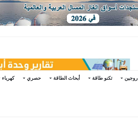
ات يرتفع للعام الثاني
روجين
تكنو طاقة
أبحاث الطاقة
حصري
كهرباء