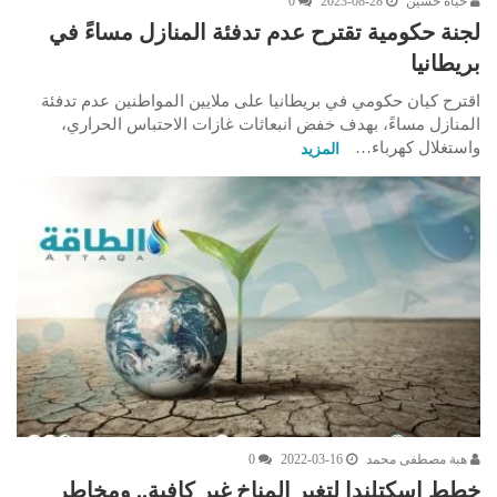
حياة حسين
2023-08-28
0
لجنة حكومية تقترح عدم تدفئة المنازل مساءً في
بريطانيا
اقترح كيان حكومي في بريطانيا على ملايين المواطنين عدم تدفئة
المنازل مساءً، بهدف خفض انبعاثات غازات الاحتباس الحراري،
واستغلال كهرباء…
المزيد
هبة مصطفى محمد
2022-03-16
0
خطط إسكتلندا لتغير المناخ غير كافية.. ومخاطر