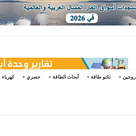
ات يرتفع للعام الثاني
روجين
تكنو طاقة
أبحاث الطاقة
حصري
كهرباء