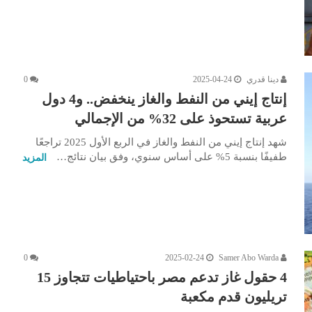
دينا قدري
2025-04-24
0
إنتاج إيني من النفط والغاز ينخفض.. و4 دول
عربية تستحوذ على 32% من الإجمالي
شهد إنتاج إيني من النفط والغاز في الربع الأول 2025 تراجعًا
طفيفًا بنسبة 5% على أساس سنوي، وفق بيان نتائج…
المزيد
0
2025-02-24
Samer Abo Warda
4 حقول غاز تدعم مصر باحتياطيات تتجاوز 15
تريليون قدم مكعبة