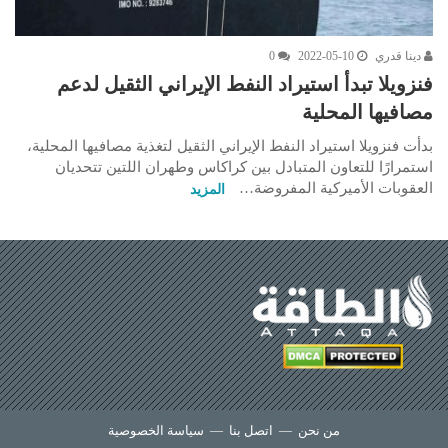
دينا قدري
2022-05-10
0
فنزويلا تبدأ استيراد النفط الإيراني الثقيل لدعم
مصافيها المحلية
بدأت فنزويلا استيراد النفط الإيراني الثقيل لتغذية مصافيها المحلية،
استمرارًا للتعاون المتبادل بين كراكاس وطهران اللتين تتحديان
العقوبات الأميركية المفروضة…
المزيد
من نحن
—
اتصل بنا
—
سياسة الخصوصية