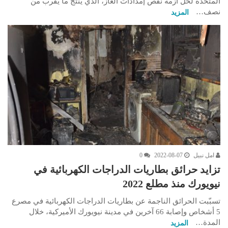
المتحدة لحلّ أزمة نقص إمدادات الغاز، الذي يُنتج ما يقرب من
نصف…
المزيد
امل نبيل
2022-08-07
0
تزايد حرائق بطاريات الدراجات الكهربائية في
نيويورك منذ مطلع 2022
تسبّبت الحرائق الناجمة عن بطاريات الدراجات الكهربائية في مصرع
5 أشخاص وإصابة 66 آخرين في مدينة نيويورك الأميركية، خلال
المدة…
المزيد