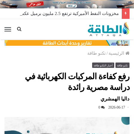
مخزونات النفط الأميركية ترتفع 2.5 مليون برميل عكس التوقعات
الق
الرئيسية
/
تكنو طاقة
تكنو طاقة
أخبار التكنو طاقة
رفع كفاءة المركبات الكهربائية في
دراسة مصرية رائدة
داليا الهمشري
0
2026-06-17