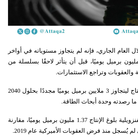
 العام الجاري، فإنه لم يتجاوز مستوياته في أواخر
سعينيات وأوائل الألفية، عندما وصل إلى 3.4 مليون برميل يوميًا، قبل أن يتأثر لاحقًا بسلسلة من
ة والعقوبات وتراجع الاستثمارات.
وترى شركة الأبحاث ريستاد إنرجي أن ارتفاع الإنتاج ليتجاوز 3 ملايين برميل يوميًا مجددًا بحلول 2040
وبحلول نهاية العام الجاري، تتوقع وزارة النفط الفنزويلية بلوغ الإنتاج 1.37 مليون برميل يوميًا، مقارنة