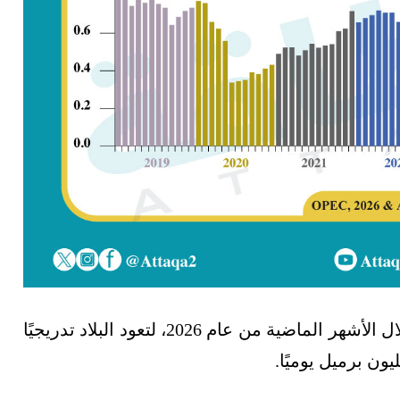
سجل إنتاج فنزويلا من النفط مستويات مرتفعة خلال الأشهر الماضية من عام 2026، لتعود البلاد تدريجيًا
يون برميل يوميًا.