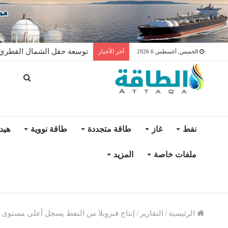
توسعة حقل الشمال القطري ت
أخر الأخبار
الخميس, أغسطس 6 2026
نفط
غاز
طاقة متجددة
طاقة نووية
هيد
ملفات خاصة
المزيد
الرئيسية
/
التقارير
/
إنتاج فنزويلا من النفط يسجل أعلى مستوى منذ ي