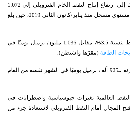
وتشير بيانات التقرير الشهري الأخير لمنظمة أوبك إلى ارتفاع إنتاج النفط الخام الفنزويلي إلى 1.072
مليون برميل يوميًا خلال شهر مايو/أيار، وهو أعلى مستوى مسجل منذ يناير/كانون الثاني 2019، حين بلغ
وعلى أساس شهري، ارتفع إنتاج فنزويلا من النفط بنسبة 3.5%، مقابل 1.036 مليون برميل يوميًا في
بحاث الطاقة
(مقرّها واشنطن).
وارتفع الإنتاج بقرابة 16% على أساس سنوي، مقارنة بـ925 ألف برميل يوميًا في الشهر نفسه من العام
نفط العالمية تغيرات جيوسياسية واضطرابات في
تح المجال أمام النفط الفنزويلي لاستعادة جزء من