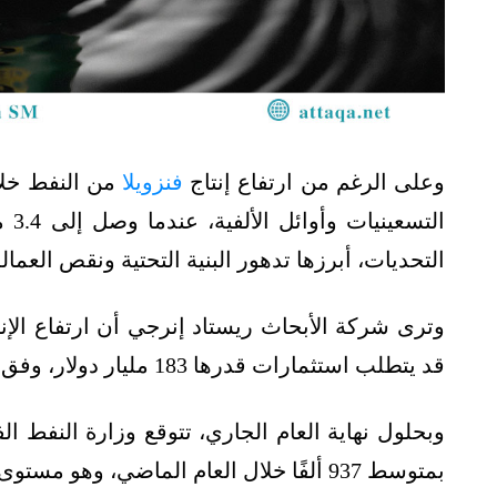
وعلى الرغم من ارتفاع إنتاج
فنزويلا
من النفط خلال
الت
التحديات، أبرزها تدهور البنية التحتية ونقص العمال
قد يتطلب استثمارات قدرها 183 مليار دولار، وفق ما رصدته وحدة أبحاث الطاقة.
بمتوسط 937 ألفًا خلال العام الماضي، وهو مستوى لم يُسجل منذ فرض العقوبات الأميركية عام 2019.