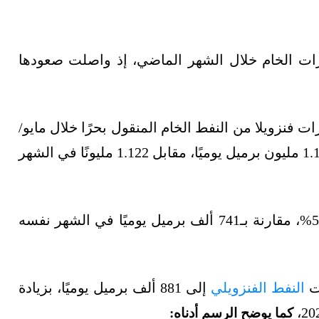
رات الخام خلال الشهر الماضي، إذ واصلت صعودها
فنزويلا من النفط الخام المنقول بحرًا خلال مايو/
أيار بنسبة 2.7% على أساس شهري، لتصل إلى 1.152 مليون برميل يوميًا، مقابل 1.122 مليونًا في الشهر
وعلى أساس سنوي، ارتفعت الصادرات بواقع 55.5%، مقارنة بـ741 ألف برميل يوميًا في الشهر نفسه
النفط الفنزويلي
إلى 881 ألف برميل يوميًا، بزيادة
كما يوضح الرسم أدناه: