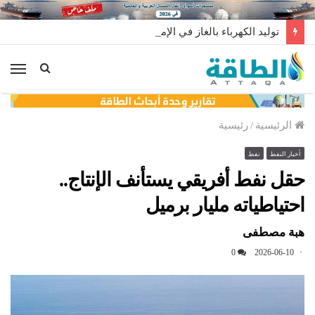
توليد الكهرباء بالغاز في الإمارات يرتفع للعام الثاني
الق
الرئيسية
/
رئيسية
أخبار النفط
نفط
حقل نفط أفريقي يستأنف الإنتاج..
احتياطياته مليار برميل
هبة مصطفى
0
2026-06-10