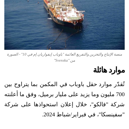
منصة الإنتاج والتخزين والتفريغ العائمة "باوباب إيفواريان إم في 10" - الصورة
من "Svenska"
موارد هائلة
تُقدّر موارد حقل باوباب في المكمن بما يتراوح بين
700 مليون وما يزيد على مليار برميل، وفق ما أعلنته
شركة "فالكو"، خلال إعلان استحواذها على شركة
"سفينسكا"، في فبراير/شباط 2024.