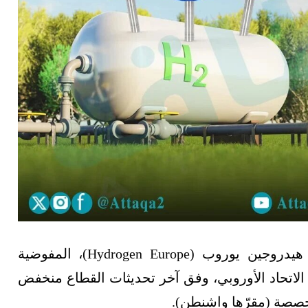
طالبت 17 جمعية أوروبية، بما في ذلك رابطة هيدروجين يوروب (Hydrogen Europe)، المفوضية
الاتحاد الأوروبي، وفق آخر تحديثات القطاع منخفض
خصصة (مقرّها واشنطن).