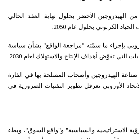
أوروبي إنتاج 10 ملايين طن من الهيدروجين الأخضر بحلول نهاية العقد الحالي
وبي بإجراء ما سمّته "مراجعة الواقع" بشأن سياسة
التي تقوّض أهداف الإنتاج والاستهلاك لعام 2030.
 صناعة الهيدروجين وأصحاب المصلحة بها في القارة
اتحاد الأوروبي تعرقل تطوير التقنيات الضرورية في
اسعة بين "الرؤية الاستراتيجية والسياسية" و"واقع السوق"، وبطء