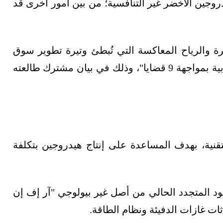
دروجين الأخضر غير التنافسية؛ من بين أمور أخرى قد
ة والرياح المعاكسة التي تُبطئ وتيرة تطوير سوق
الهيدروجين النظيف، فإننا نطالب المفوضية الأوروبية بمواجهة 9 قضايا"، وذلك في بيان مشترك طالعته
لتقنية، بهدف المساعدة على إنتاج هيدروجين بتكلفة
لوقود المتجدد الحالي من أصل غير بيولوجي "آر إف إن