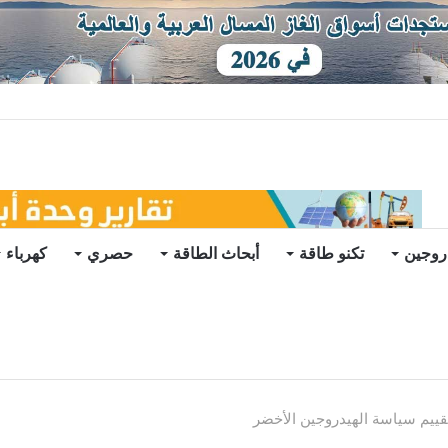
يو
روجين
تكنو طاقة
أبحاث الطاقة
حصري
كهرباء