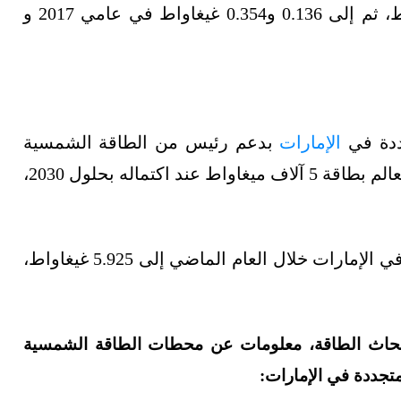
في العام التالي بصورة طفيفة إلى 0.134 غيغاواط، ثم إلى 0.136 و0.354 غيغاواط في عامي 2017 و
جددة في
الإمارات
بدعم رئيس من الطاقة الشمسية
بقيادة مجمع محمد بن راشد الذي يُعدّ الأكبر في العالم بطاقة 5 آلاف ميغاواط عند اكتماله بحلول 2030،
وقفزت سعة توليد الكهرباء من الطاقة الشمسية في الإمارات خلال العام الماضي إلى 5.925 غيغاواط،
 أبحاث الطاقة، معلومات عن محطات الطاقة الشمسية
متجددة في الإمارات: