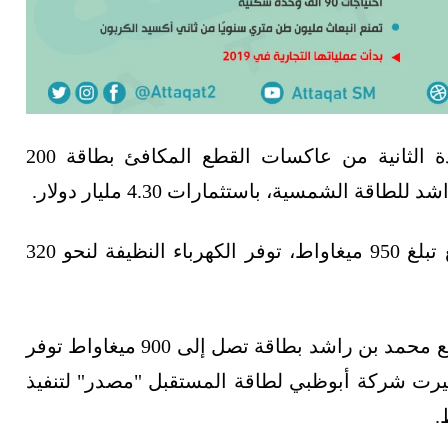
وكانت الإمارات قد شغّلت العام الماضي الوحدة الثانية من عاكسات القطع المكافئ بطاقة 200
الشمسية، باستثمارات 4.30 مليار دولار.
يُذكر أن الطاقة الإنتاجية للمرحلة الرابعة للمجمع تبلغ 950 ميغاواط، توفر الكهرباء النظيفة لنحو 320
كما شهد عام 2023 إطلاق المرحلة الخامسة لمجمع محمد بن راشد بطاقة تصل إلى 900 ميغاواط توفر
منزل، في حين اختيرت شركة أبوظبي لطاقة المستقبل "مصدر" لتنفيذ