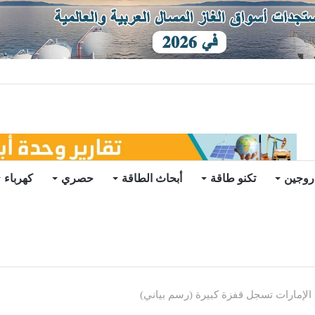
ات يرتفع للعام الثاني
روجين
تكنو طاقة
أبحاث الطاقة
حصري
كهرباء
 الإمارات تسجل قفزة كبيرة (رسم بياني)