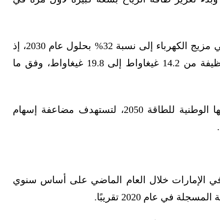
وتستهدف الإمارات رفع حصة الطاقة المتجددة في مزيج الكهرباء إلى نسبة 32% بحلول عام 2030، إذ
تخطط لزيادة إجمالي القدرة المركبة للطاقة النظيفة من 14.2 غيغاواط إلى 19.8 غيغاواط، وفق ما
وكانت البلاد قد حدّثت العام الماضي إستراتيجيتها الوطنية للطاقة 2050، لتستهدف مضاعفة إسهام
 في الإمارات خلال العام الماضي على أساس سنوي