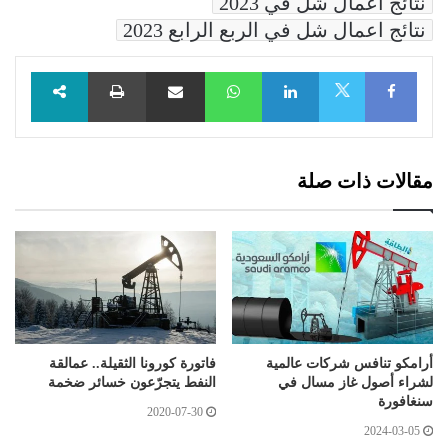
نتائج اعمال شل في 2023
نتائج اعمال شل في الربع الرابع 2023
Facebook
LinkedIn
WhatsApp
مشاركة عبر البريد
طباعة
X
مقالات ذات صلة
أرامكو تنافس شركات عالمية
فاتورة كورونا الثقيلة.. عمالقة
لشراء أصول غاز مسال في
النفط يتجرّعون خسائر ضخمة
سنغافورة
2020-07-30
2024-03-05