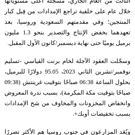
الثالث من العام الجاري، مسجلةً أعلى مستوياتها
خلال عام على خلفية تراجع الإمدادات من قِبل كبار
المنتجين؛ وفي مقدمتهم السعودية وروسيا، بعد
تعهدهما بخفض الإنتاج والتصدير بنحو 1.3 مليون
برميل يوميًا حتى نهاية ديسمبر/كانون الأول المقبل.
وسجّلت العقود الآجلة لخام برنت القياسي -تسليم
نوفمبر/تشرين الثاني 2023، 95.05 دولارًا للبرميل،
بحلول الساعة 06:38 صباحًا بتوقيت غرينتش (09:38
صباحًا بتوقيت مكة المكرمة)، بسبب ندرة المعروض
وانخفاض المخزونات والمخاوف من شح الإمدادات
بسبب تخفيضات أوبك+.
ويُعَد المزارعون في جنوب روسيا هم الأكثر تضررًا