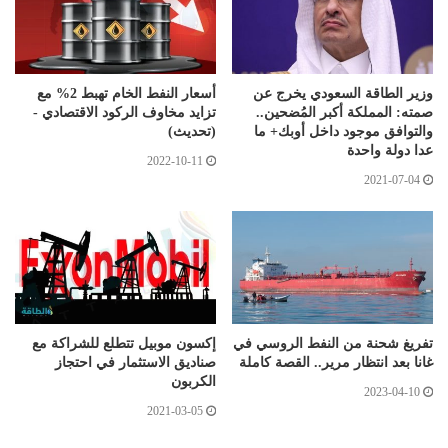
وزير الطاقة السعودي يخرج عن
أسعار النفط الخام تهبط 2% مع
صمته: المملكة أكبر المُضحين..
تزايد مخاوف الركود الاقتصادي -
والتوافق موجود داخل أوبك+ ما
(تحديث)
عدا دولة واحدة
2022-10-11
2021-07-04
تفريغ شحنة من النفط الروسي في
إكسون موبيل تتطلع للشراكة مع
غانا بعد انتظار مرير.. القصة كاملة
صناديق الاستثمار في احتجاز
الكربون
2023-04-10
2021-03-05