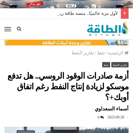
لأول مرة عالميًا.. منصة طاقة رياح عائمة بنظام الشد (فيديو)
الق
الرئيسية
/
نفط
/
تقارير النفط
تقارير النفط
نفط
أزمة صادرات الوقود الروسي.. هل تدفع
موسكو لزيادة إنتاج النفط رغم اتفاق
أوبك+؟
أسماء السعداوي
0
2023-09-29