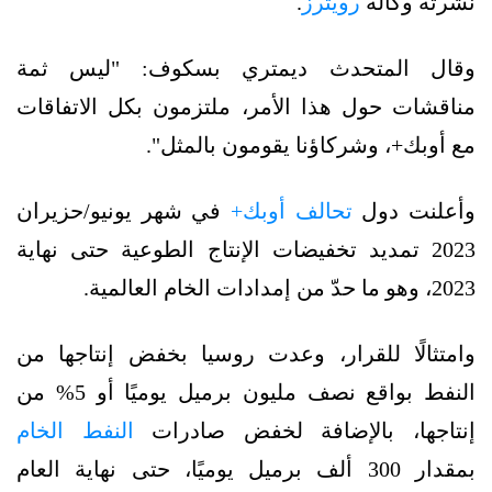
نشرته وكالة
رويترز
.
وقال المتحدث ديمتري بسكوف: "ليس ثمة
مناقشات حول هذا الأمر، ملتزمون بكل الاتفاقات
مع أوبك+، وشركاؤنا يقومون بالمثل".
وأعلنت دول
تحالف أوبك+
في شهر يونيو/حزيران
2023 تمديد تخفيضات الإنتاج الطوعية حتى نهاية
2023، وهو ما حدّ من إمدادات الخام العالمية.
وامتثالًا للقرار، وعدت روسيا بخفض إنتاجها من
النفط بواقع نصف مليون برميل يوميًا أو 5% من
إنتاجها، بالإضافة لخفض صادرات
النفط الخام
بمقدار 300 ألف برميل يوميًا، حتى نهاية العام