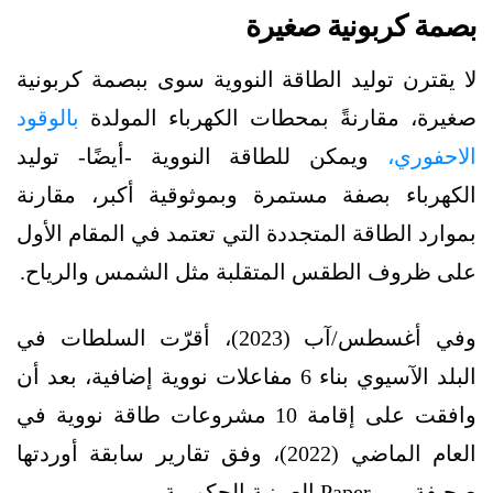
بصمة كربونية صغيرة
لا يقترن توليد الطاقة النووية سوى ببصمة كربونية
صغيرة، مقارنةً بمحطات الكهرباء المولدة
بالوقود
الاحفوري،
ويمكن للطاقة النووية -أيضًا- توليد
الكهرباء بصفة مستمرة وبموثوقية أكبر، مقارنة
بموارد الطاقة المتجددة التي تعتمد في المقام الأول
على ظروف الطقس المتقلبة مثل الشمس والرياح.
وفي أغسطس/آب (2023)، أقرّت السلطات في
البلد الآسيوي بناء 6 مفاعلات نووية إضافية، بعد أن
وافقت على إقامة 10 مشروعات طاقة نووية في
العام الماضي (2022)، وفق تقارير سابقة أوردتها
صحيفة بيبر Paper الصينية الحكومية.