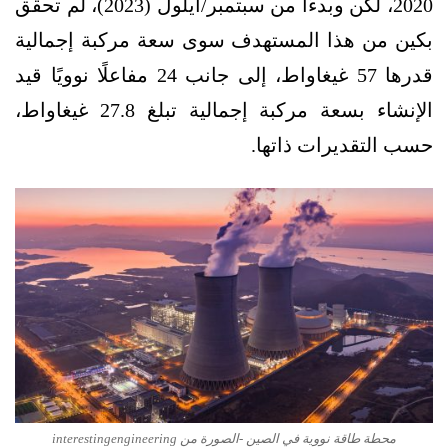
2020، لكن وبدءًا من سبتمبر/أيلول (2023)، لم تحقق
بكين من هذا المستهدف سوى سعة مركبة إجمالية
قدرها 57 غيغاواط، إلى جانب 24 مفاعلًا نوويًا قيد
الإنشاء بسعة مركبة إجمالية تبلغ 27.8 غيغاواط،
حسب التقديرات ذاتها.
محطة طاقة نووية في الصين -الصورة من interestingengineering