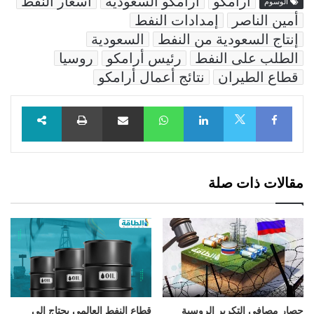
أرامكو
أرامكو السعودية
أسعار النفط
الوسوم
أمين الناصر
إمدادات النفط
إنتاج السعودية من النفط
السعودية
الطلب على النفط
رئيس أرامكو
روسيا
قطاع الطيران
نتائج أعمال أرامكو
Facebook
LinkedIn
WhatsApp
مشاركة عبر البريد
طباعة
X
مقالات ذات صلة
حصار مصافي التكرير الروسية
قطاع النفط العالمي يحتاج إلى