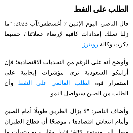
الطلب على النفط
قال الناصر، اليوم الإثنين 7 أغسطس/آب 2023: "ما
زلنا نملك إمدادات كافية لإرضاء عملائنا"، حسبما
ذكرت وكالة
رويترز
.
وأوضح أنه على الرغم من التحديات الاقتصادية؛ فإن
أرامكو السعودية ترى مؤشرات إيجابية على
استمرار قوة
الطلب العالمي على النفط
وأن
الطلب من الصين سيواصل النمو.
وأضاف الناصر: "لا يزال الطريق طويلًا أمام الصين
وأمام انتعاش اقتصادها"، موضحًا أن قطاع الطيران
وصل إلى مستوى 85% فقط مقارنة بمستويات ما