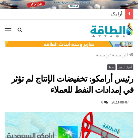
أرامكو للتجارة السعودية تبيع أغلى شحنة غاز مسال في تاريخها
الق
الرئيسية
/
رئيسية
أخبار النفط
نفط
رئيس أرامكو: تخفيضات الإنتاج لم تؤثر
في إمدادات النفط للعملاء
0
2023-08-07