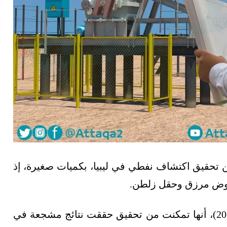
تحقيق اكتشاف نفطي في ليبيا، بكميات صغيرة، إذ
 حوض مرزق وحقل زلطن.
وأعلنت "سرت"، اليوم الثلاثاء 1 أغسطس/آب (2023)، أنها تمكنت من تحقيق حققت نتائج مشجعة في