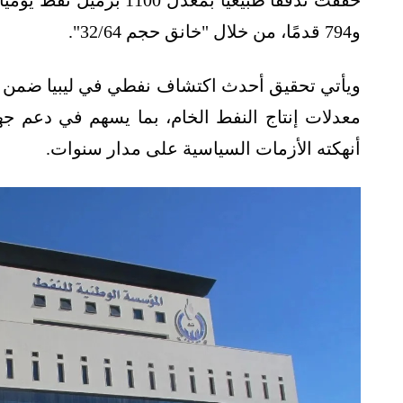
و794 قدمًا، من خلال "خانق حجم 32/64".
ويأتي تحقيق أحدث اكتشاف نفطي في ليبيا ضمن الإ
معدلات إنتاج النفط الخام، بما يسهم في دعم جه
أنهكته الأزمات السياسية على مدار سنوات.