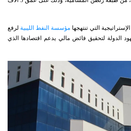
حققت تدفقًا طبيعيًا بمعدل 1100 برميل نفط يوميًا، من طبقة زلطن المسامية، وذلك على عمق 5 آلاف
ستراتيجية التي تنتهجها
مؤسسة النفط الليبية
لرفع
ود الدولة لتحقيق فائض مالي يدعم اقتصادها الذي