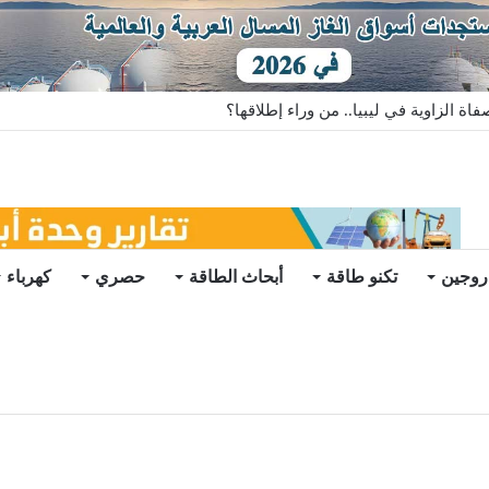
سية الصينية تهبط 46%
روجين
تكنو طاقة
أبحاث الطاقة
حصري
كهرباء