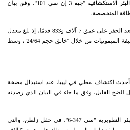
القطع التابعة لها، بعد إتمام عمليات الحفر في البئر الاستكشافية "جيه 3 إن سي 101"، وفق بيان
طاقة المتخصصة.
، بعد الحفر على عمق 7 آلاف و833 قدمًا، إذ بلغ معدل
التدفق المحقق نحو 560 برميل نفط يوميًا، من طبقة الميمونيات من خلال "خانق حجم 24/64"، وسط
أحدث اكتشاف نفطي في ليبيا، عند استبدال مضخة
 الضخ القليل، وفق ما جاء في البيان الذي رصدته
من إنهاء أعمال حفر البئر التطويرية "سي 347-6"، في حقل زلطن، والتي