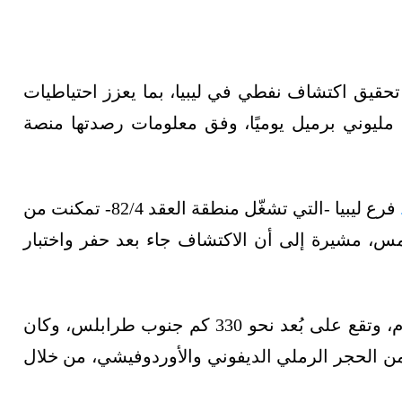
علنت شركة روسية تحقيق اكتشاف نفطي في ليبيا، بما يعزز احتياطيات
 مليوني برميل يوميًا، وفق معلومات رصدتها منصة
فرع ليبيا -التي تشغّل منطقة العقد 82/4- تمكنت من
 مشيرة إلى أن الاكتشاف جاء بعد حفر واختبار
وحُفرت البئر الاستكشافية على عمق 8.5 ألف قدم، وتقع على بُعد نحو 330 كم جنوب طرابلس، وكان
18 برميل نفط يوميًا من الحجر الرملي الديفوني والأوردوفيشي، من خلال