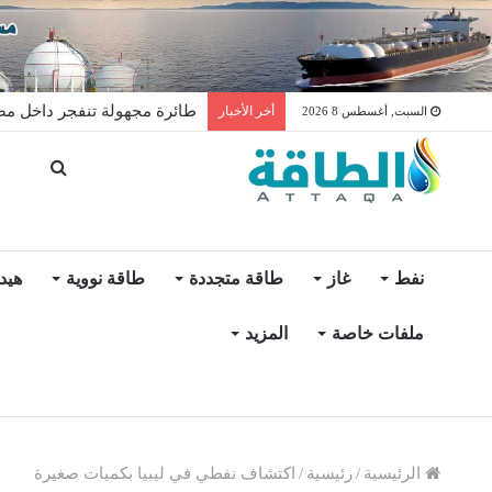
واردات الجزائر من الألواح الشم
أخر الأخبار
السبت, أغسطس 8 2026
نفط
غاز
طاقة متجددة
طاقة نووية
هيد
ملفات خاصة
المزيد
الرئيسية
/
رئيسية
/
اكتشاف نفطي في ليبيا بكميات صغيرة