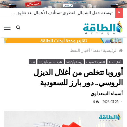
توسعة حقل الشمال القطري تستأنف الأعمال بعد تعليق مؤقت
الق
الرئيسية
/
نفط
/
أخبار النفط
أخبار النفط
النشرة الاسبوعية
روسيا وأوكرانيا
عام على حرب أوكرانيا
نفط
أوروبا تتخلص من أغلال الديزل
الروسي.. دور بارز للسعودية
أسماء السعداوي
0
2023-05-25