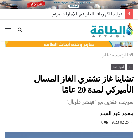
توليد الكهرباء بالغاز في الإمارات يرتفع للعام الثاني
الق
الرئيسية
/
غاز
غاز
أخبار الغاز
تشاينا غاز تشتري الغاز المسال
الأميركي لمدة 20 عامًا
بموجب عقدين مع "فينشر غلوبال"
محمد عبد السند
0
2023-02-25