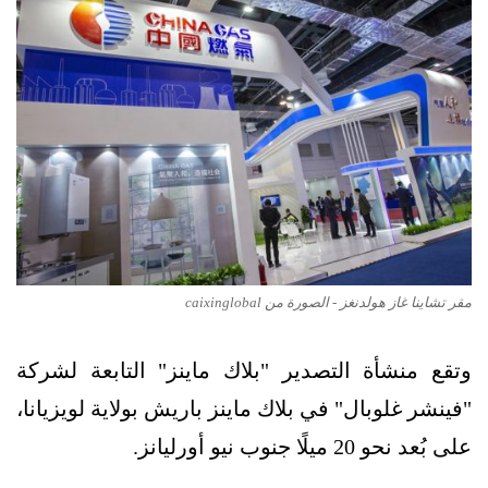
مقر تشاينا غاز هولدنغز - الصورة من caixinglobal
وتقع منشأة التصدير "بلاك ماينز" التابعة لشركة
"فينشر غلوبال" في بلاك ماينز باريش بولاية لويزيانا،
على بُعد نحو 20 ميلًا جنوب نيو أورليانز.