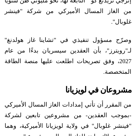
إنرجي تريدنغ كو" التابعة لها، نحو مليوني طن سنويًا
من الغاز المسال الأميركي من شركة "فينشر
غلوبال".
وصرّح مسؤول تنفيذي في "تشاينا غاز هولدنغ"
لـ"رويترز"، بأن العقدين سيسريان بدءًا من عام
2027، وفق تصريحات اطلعت عليها منصة الطاقة
المتخصصة.
مشروعان في لويزيانا
من المقرر أن تأتي إمدادات الغاز المسال الأميركي
-بموجب العقدين- من مشروعين تابعين لشركة
"فينشر غلوبال" في ولاية لويزيانا الأميركية، وهما