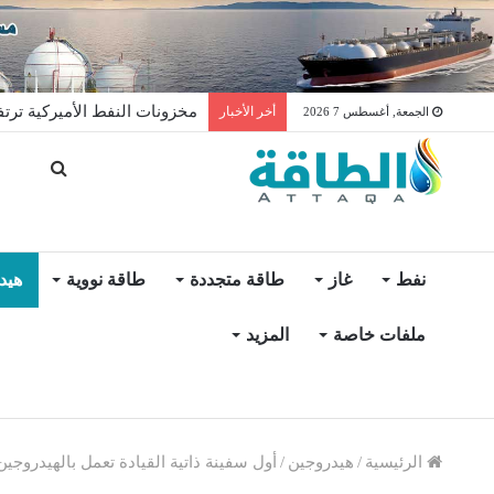
مخزونات النفط الأميركية ترتفع 2.5 مليون برميل عكس التو
أخر الأخبار
الجمعة, أغسطس 7 2026
نفط
غاز
طاقة متجددة
طاقة نووية
هيد
ملفات خاصة
المزيد
الرئيسية
/
هيدروجين
/
أول سفينة ذاتية القيادة تعمل بالهيدروجي