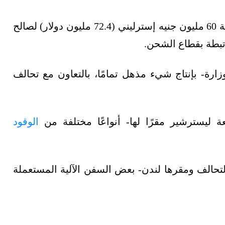
خصصت وزارة النقل البريطانية منحًا حكومية بقيمة 60 مليون جنيه إسترليني (72.4 مليون دولار) لصالح
رة- بإنتاج شيء مذهل تمامًا، بالتعاون مع تحالف
 ليسترشير مقرًا لها- أنواعًا مختلفة من
الوقود
لتحالف ومقرها لندن- بعض السفن الآلية المستعملة