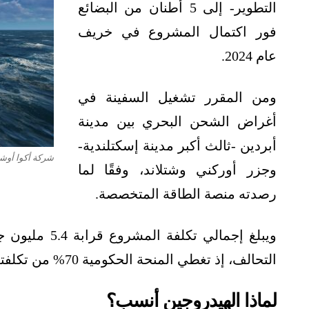
التطوير- إلى 5 أطنان من البضائع
فور اكتمال المشروع في خريف
عام 2024.
ومن المقرر تشغيل السفينة في
أغراض الشحن البحري بين مدينة
أبردين -ثالث أكبر مدينة إسكتلندية-
شركة أكوا أوشن
وجزر أوركني وشتلاند، وفقًا لما
رصدته منصة الطاقة المتخصصة.
ويبلغ إجمالي 
التحالف، إذ تغطي المنحة الحكومية 70% من تكلفته، التي تصل قيمتها إلى 3.8 مليون جنيه إسترليني.
لماذا الهيدروجين أنسب؟