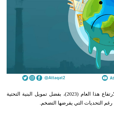
تتجه استثمارات الطاقة منخفضة الكربون إلى الارتفاع هذا العام (2023)، بفضل تمويل البنية التحتية
رغم التحديات التي يفرضها التضخم.