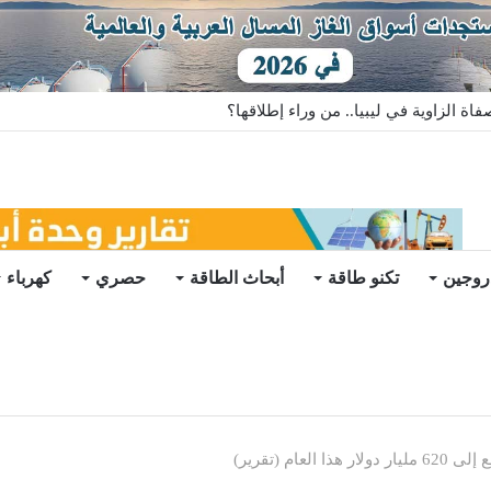
ة الزاوية في ليبيا.. من وراء إطلاقها؟
روجين
تكنو طاقة
أبحاث الطاقة
حصري
كهرباء
ام (تقرير)