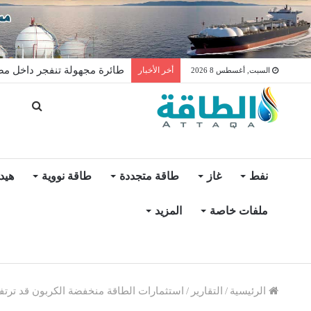
طائرة مجهولة تنفجر داخل مصفا
أخر الأخبار
السبت, أغسطس 8 2026
نفط
غاز
طاقة متجددة
طاقة نووية
هيد
ملفات خاصة
المزيد
الرئيسية
/
التقارير
/
استثمارات الطاقة منخفضة الكربون قد ترتفع إلى 620 مليار دولار هذا الع