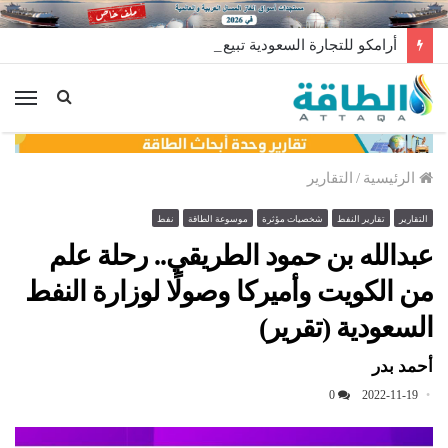
أرامكو للتجارة السعودية تبيع أغلى شحنة غاز مسال في تاريخها
الق
الرئيسية
/
التقارير
التقارير
تقارير النفط
شخصيات مؤثرة
موسوعة الطاقة
نفط
عبدالله بن حمود الطريقي.. رحلة علم
من الكويت وأميركا وصولًا لوزارة النفط
السعودية (تقرير)
أحمد بدر
0
2022-11-19