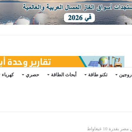
ات يرتفع للعام الثاني
روجين
تكنو طاقة
أبحاث الطاقة
حصري
كهرباء
درة 10 غيغاواط