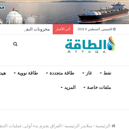
مخزونات النفط الأميركية ترتفع 2.5 مليون برميل عكس ال
أخر الأخبار
الخميس, أغسطس 6 2026
نفط
غاز
طاقة متجددة
طاقة نووية
هيد
ملفات خاصة
المزيد
الرئيسية
/
سلايدر الرئيسية
/
العراق يعتزم بدء أولى عمليات التن