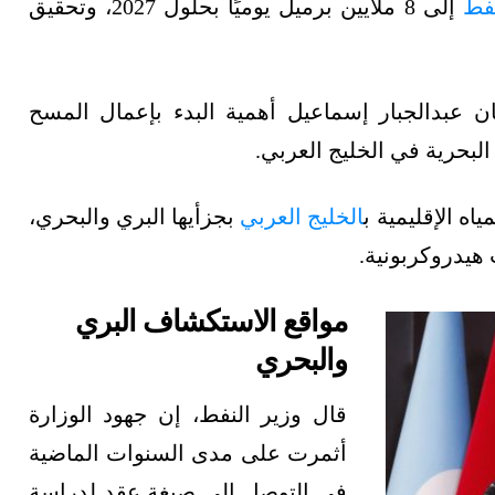
نفط
إلى 8 ملايين برميل يوميًا بحلول 2027، وتحقيق
 عبدالجبار إسماعيل أهمية البدء بإعمال المسح
لبحرية في الخليج العربي.
ه الإقليمية ب
الخليج العربي
بجزأيها البري والبحري،
 هيدروكربونية.
مواقع الاستكشاف البري
والبحري
قال وزير النفط، إن جهود الوزارة
أثمرت على مدى السنوات الماضية
في التوصل إلى صيغة عقد لدراسة