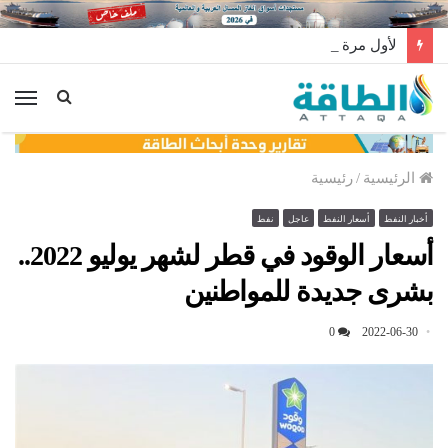
لأول مرة عالميًا.. منصة طاقة رياح عائمة بنظام الشد (فيديو)
الق
الرئيسية
/
رئيسية
أخبار النفط
أسعار النفط
عاجل
نفط
أسعار الوقود في قطر لشهر يوليو 2022..
بشرى جديدة للمواطنين
0
2022-06-30