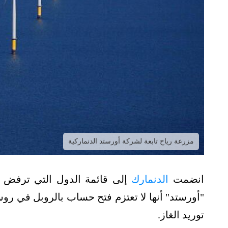
مزرعة رياح تابعة لشركة أورستد الدنماركية
انضمت
الدنمارك
إلى قائمة الدول التي ترفض ال
"أورستد" أنها لا تعتزم فتح حساب بالروبل في روس
توريد الغاز.