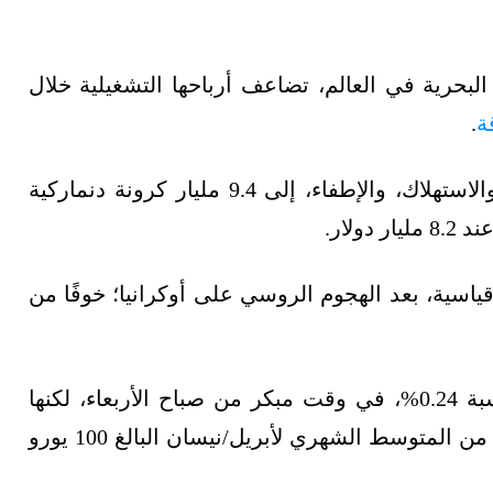
لبحرية في العالم، تضاعف أرباحها التشغيلية خلال
ة
.
وارتفعت أرباح الشركة قبل الفوائد، والضرائب والاستهلاك، والإطفاء، إلى 9.4 مليار كرونة دنماركية
اسية، بعد الهجوم الروسي على أوكرانيا؛ خوفًا من
وقفزت أسعار العقود الآجلة للغاز في أوروبا بنسبة 0.24%، في وقت مبكر من صباح الأربعاء، لكنها
قلّصت من مكاسبها بعد ذلك، لتُتداول أعلى بقليل من المتوسط الشهري لأبريل/نيسان البالغ 100 يورو