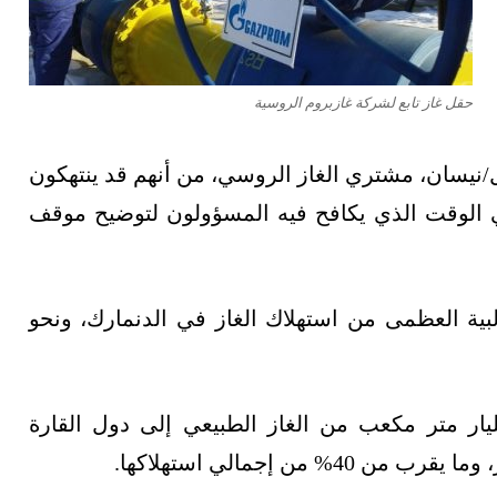
حقل غاز تابع لشركة غازبروم الروسية
لخميس 28 أبريل/نيسان، مشتري الغاز الروسي، من أنهم قد ينتهكون
في الوقت الذي يكافح فيه المسؤولون لتوضيح موقف
لبية العظمى من استهلاك الغاز في الدنمارك، ونحو
لعام الماضي، صدّرت موسكو نحو 155 مليار متر مكعب من الغاز الطبيعي إلى دول القارة