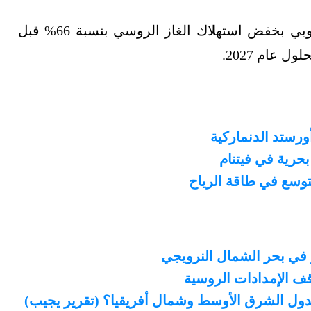
وفي مارس/آذار الماضي، تعهّد قادة الاتحاد الأوروبي بخفض استهلاك الغاز الروسي بنسبة 66% قبل
 عام 2027.
توسع في طاقة الرياح
از في بحر الشمال النرويجي
قف الإمدادات الروسية
لدول الشرق الأوسط وشمال أفريقيا؟ (تقرير يجيب)