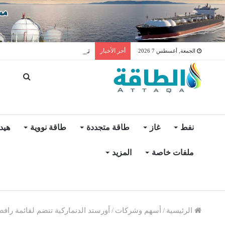
توليد الكهرباء بالغاز في الإمار
أخر الأخبار
الجمعة, أغسطس 7 2026
نفط
غاز
طاقة متجددة
طاقة نووية
هيد
ملفات خاصة
المزيد
الرئيسية
/
أسهم وشركات
/
أورستد الدنماركية تنضم لقائمة راف