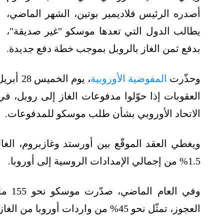
أصدره الرئيس فلاديمير بوتين، الشهر الماضي،
يطالب الدول التي تعدها موسكو "غير صديقة"،
بدفع ثمن الغاز بالروبل بموجب خطة دفع جديدة.
وحذّرت
المفوضية الأوروبية
، يوم ا
العقوبات إذا حوّلوا مدفوعات الغاز إلى روبل، 
الاتحاد الأوروبي بشأن طلب موسكو للمدفوعات.
ويغطي العقد الموقّع بين أورستد وغازبروم، الغا
1.5% من إجمالي الإمدادات الروسية إلى أوروبا.
وفي ا
العجوز، تمثّل نحو 45% من واردات أوروبا من الغاز، وما يقرب من 40% من إجمالي استهلاكها.