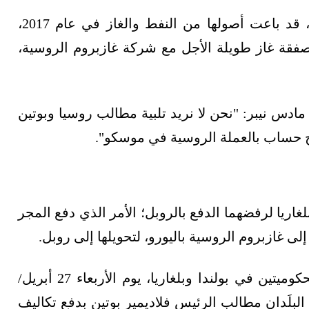
، قد باعت أصولها من النفط والغاز في عام 2017،
صفقة غاز طويلة الأجل مع شركة غازبروم الروسية،
مادس نيبر: "نحن لا نريد تلبية مطالب روسيا وبوتين
لفتح حساب بالعملة الروسية في موسكو".
غاريا لرفضهما الدفع بالروبل؛ الأمر الذي دفع المجر
ى غازبروم الروسية باليورو، لتحويلها إلى روبل.
وأبلغت شركة غازبروم الروسية شركتي الغاز الحكوميتين في بولندا وبلغاريا، يوم الأربعاء 27 أبريل/
لبلَدان مطالب الرئيس فلاديمير بوتين بدفع تكاليف