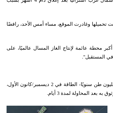
عالميًا، الواقعة قبالة شمال غرب أستراليا بعد إغلاق دام 4 أشهر بسبب
تحميلها وغادرت الموقع، مساء أمس الأحد، رافضًا
بر محطة عائمة لإنتاج الغاز المسال عالميًا، على
في المستقبل".
للغاز -التي تبلغ طاقتها 3.6 مليون طن سنويًا- الطاقة في 2 ديسمبر/كانون الأول،
بعد المحاولة لمدة 3 أيام.