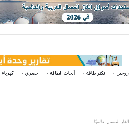
توقعات
روجين
تكنو طاقة
أبحاث الطاقة
حصري
كهرباء
غاز المسال عالميًا