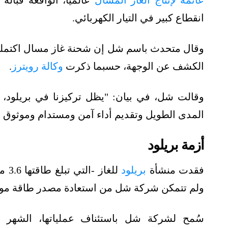
عائمة لإنتاج الغاز المسال
انقطاع كبير في التيار الكهربائي.
وقال متحدث باسم شل إن شحنة غاز مسال اكتملت 
الكشف عن الوجهة، حسبما ذكرت
وكالة رويترز
.
وقالت شل، في بيان: "يظل تركيزنا في بريلود، أك
المدى الطويل وتقديم أداء آمن ومستدام وموثوق 
أزمة بريلود
فقدت منشأة
بريلود
ولم تتمكن شركة شل من استعادة مصدر طاقة موثوق به 
سُمح لشركة شل باستئناف عملياتها، الشهر