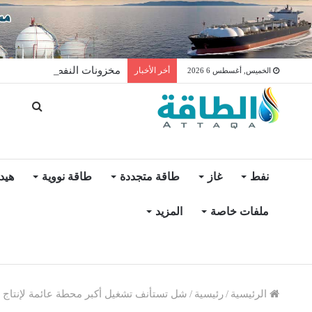
مخزونات النفط الأميركية ترتفع 2.5 مليون برميل عكس ال
أخر الأخبار
الخميس, أغسطس 6 2026
نفط
غاز
طاقة متجددة
طاقة نووية
هيد
ملفات خاصة
المزيد
الرئيسية
/
رئيسية
/
شل تستأنف تشغيل أكبر محطة عائمة لإنتاج ال