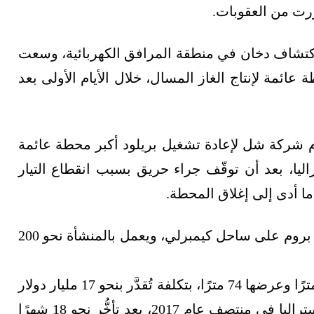
رت من العقوبات.
اكتشاف دخان في منطقة المرافق الكهربائية، وسعت
عائمة لإنتاج الغاز المسال، خلال الأيام الأولى بعد
ام شركة شل لإعادة تشغيل بريلود أكبر محطة عائمة
ليا، بعد أن توقّف جراء حريق بسبب انقطاع التيار
ما أدى إلى إغلاق المحطة.
وترسو سفينة بريلود، على بُعد 400 كيلومتر شمال بروم على ساحل كيمبرلي، ويعمل بالمنشأة نحو 200
وبُنِيَت بريلود في كوريا الجنوبية، ويبلغ طولها 488 مترًا وعرضها 74 مترًا، بتكلفة تُقدَّر بنحو 17 مليار دولار
أميركي (24 مليار دولار أسترالي)، وسُحِبت إلى أستراليا في منتصف عام 2017، بعد تأخُّر نحو 18 شهرًا