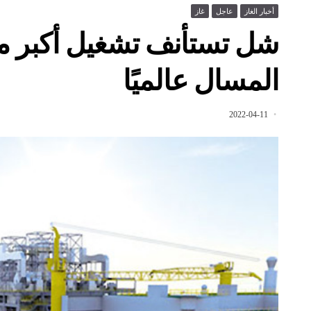
أخبار الغاز
عاجل
غاز
شل تستأنف تشغيل أكبر محط
المسال عالميًا
2022-04-11