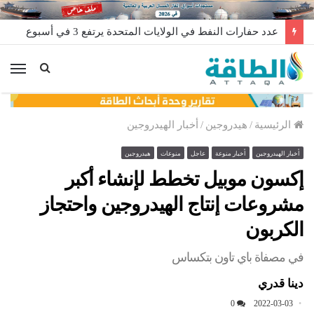
عدد حفارات النفط في الولايات المتحدة يرتفع 3 في أسبوع
الق
الرئيسية
/
هيدروجين
/
أخبار الهيدروجين
أخبار الهيدروجين
أخبار منوعة
عاجل
منوعات
هيدروجين
إكسون موبيل تخطط لإنشاء أكبر
مشروعات إنتاج الهيدروجين واحتجاز
الكربون
في مصفاة باي تاون بتكساس
دينا قدري
0
2022-03-03