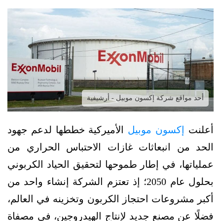
أحد مواقع شركة إكسون موبيل - أرشيفية
أعلنت
إكسون موبيل
الأميركية خططها لدعم جهود
الحد من انبعاثات غازات الاحتباس الحراري من
عملياتها، في إطار طموحها لتحقيق الحياد الكربوني
بحلول عام 2050؛ إذ تعتزم الشركة إنشاء واحد من
أكبر مشروعات احتجاز الكربون وتخزينه في العالم،
فضلًا عن مصنع جديد لإنتاج الهيدروجين، في مصفاة