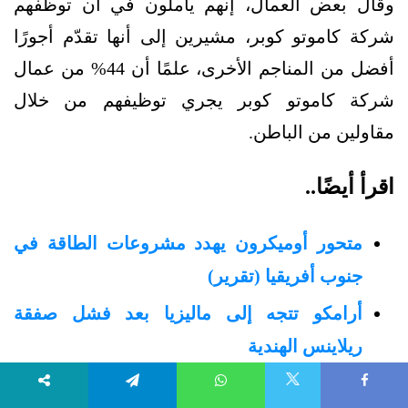
وقال بعض العمال، إنهم يأملون في أن توظفهم
شركة كاموتو كوبر، مشيرين إلى أنها تقدّم أجورًا
أفضل من المناجم الأخرى، علمًا أن 44% من عمال
شركة كاموتو كوبر يجري توظيفهم من خلال
مقاولين من الباطن.
اقرأ أيضًا..
متحور أوميكرون يهدد مشروعات الطاقة في
جنوب أفريقيا (تقرير)
أرامكو تتجه إلى ماليزيا بعد فشل صفقة
ريلاينس الهندية
الطبقات الفقيرة في أوروبا تدفع ضريبة
X
Telegram
WhatsApp
Faceboo