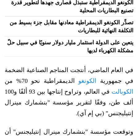
الكونغو الديمقراطية ستبذل قصارى جهدها لتطوير قدرة
تصنيع البطاريات المحلية
تصدِّر الكونغو الديمقراطية معادنها مقابل جزء بسيط من
التكلفة النهائية للبطاريات
يتعين على الدولة استثمار مليار دولار سنويًا في سبيل حلّ
مشكلة الكهرباء لديها
في العام الماضي، أنتجت المناجم الصناعية الضخمة
في جمهورية
الكونغو
الديمقراطية نحو 70% من
الكوبالت
في العالم، وتراوح إنتاجها بين 93 ألفًا و100
ألف طن، وفقًا لتقرير مؤسسة "بنشمارك مينرال
إنتيليجنس" (بي إم آي).
وتوقعت مؤسسة "بنشمارك مينرال إنتيليجنس" أن