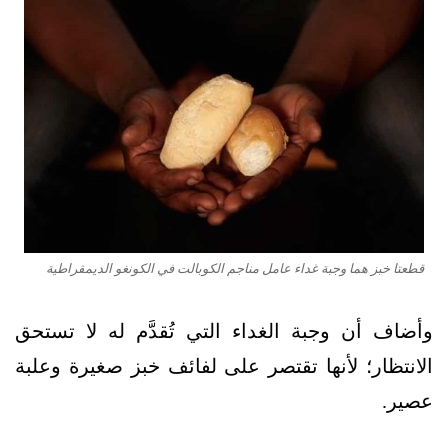
قطعتا خبز هما وجبة غداء عامل مناجم الكوبالت في الكونغو الديمقراطية
وأضاف أن وجبة الغداء التي تُقدَّم له لا تستحق
الانتظار؛ لأنها تقتصر على لفائف خبز صغيرة وعلبة
عصير.