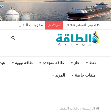
مخزونات النفط الأميركية ترتفع 2.5 مليون برميل عكس ال
أخر الأخبار
الخميس, أغسطس 6 2026
نفط
غاز
طاقة متجددة
طاقة نووية
هيد
ملفات خاصة
المزيد
الرئيسية
/
ناقلات النفط