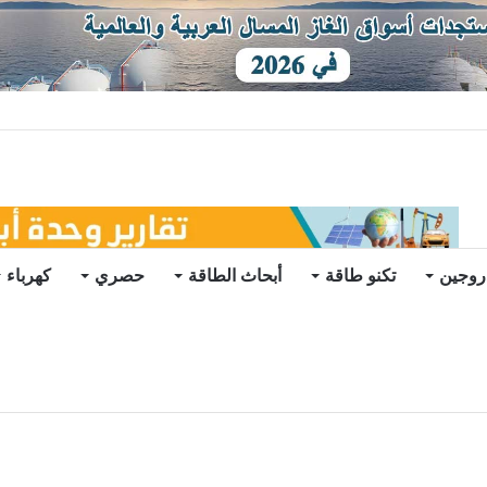
توقعات
روجين
تكنو طاقة
أبحاث الطاقة
حصري
كهرباء