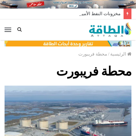
مخزونات النفط الأميركية ترتفع 2.5 مليون برميل عكس التوقعات
الق
الرئيسية
/
محطة فريبورت
محطة فريبورت