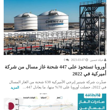
حياة حسين
2023-03-07
0
أوروبا تستحوذ على 447 شحنة غاز مسال من شركة
أميركية في 2022
صدّرت شركة شينير إنرجي الأميركية 638 شحنة من الغاز المسال
في 2022، حصلت أوروبا على 70% منها، ما يعادل 447…
المزيد