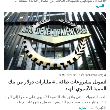
خاصة أن نيودلهي تستهدف البحث عن مصادر جديدة للنفط…
المزيد
0
2021-05-16
mohamed farag
لتمويل مشروعات طاقة.. 4 مليارات دولار من بنك
التنمية الآسيوي للهند
بلغت التمويلات التى وافق بنك التنمية الآسيوي على منحها إلى الهند
3.92 مليار دولار، وتستخدم القروض لتمويل مشروعات لإنتاج
الكهرباء…
المزيد