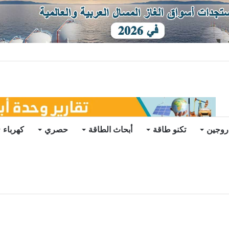
توقعات
روجين
تكنو طاقة
أبحاث الطاقة
حصري
كهرباء