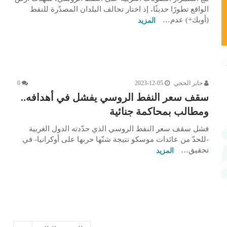
الواقع تطورًا حديثًا، إذ اختار تحالف البلدان المصدّرة للنفط
(أوبك+) عدم…
المزيد
جابر الحجي
2023-12-05
0
سقف سعر النفط الروسي يفشل في أهدافه..
ومطالب بمحاكمة جنائية
فشل سقف سعر النفط الروسي الذي حدّدته الدول الغربية
-للحدّ من عائدات موسكو نتيجة شنّها حربها على أوكرانيا- في
تحقيق…
المزيد