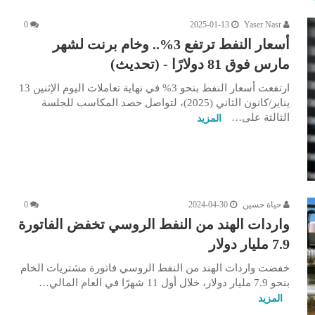
0
2025-01-13
Yaser Nasr
أسعار النفط ترتفع 3%.. وخام برنت لشهر
مارس فوق 81 دولارًا - (تحديث)
ارتفعت أسعار النفط بنحو 3% في نهاية تعاملات اليوم الإثنين 13
يناير/كانون الثاني (2025)، لتواصل حصد المكاسب للجلسة
الثالثة على…
المزيد
حياة حسين
2024-04-30
0
واردات الهند من النفط الروسي تخفض الفاتورة
7.9 مليار دولار
خفضت واردات الهند من النفط الروسي فاتورة مشتريات الخام
بنحو 7.9 مليار دولار، خلال أول 11 شهرًا في العام المالي…
المزيد