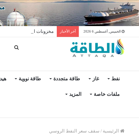
مخزونات النفط الأميركية ترتفع 2.5 مليون برميل عكس ال
أخر الأخبار
الخميس, أغسطس 6 2026
نفط
غاز
طاقة متجددة
طاقة نووية
هيد
ملفات خاصة
المزيد
الرئيسية
/
سقف سعر النفط الروسي