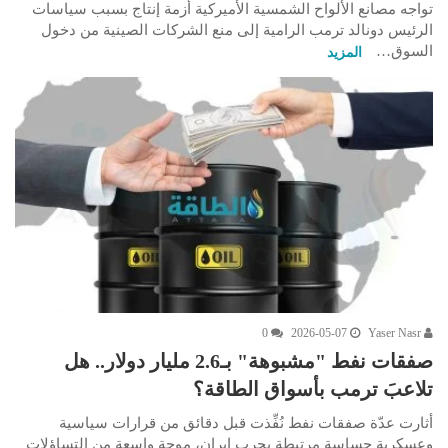
تواجه مصانع الألواح الشمسية الأميركية أزمة إنتاج بسبب سياسات
الرئيس دونالد ترمب الرامية إلى منع الشركات الصينية من دخول
السوق…
المزيد
0
2026-05-07
Yaser Nasr
صفقات نفط "مشبوهة" بـ2.6 مليار دولار.. هل
تلاعبَ ترمب بأسواق الطاقة؟
أثارت عدّة صفقات نفط نُفِّذت قبل دقائق من قرارات سياسية
وعسكرية حساسة مرتبطة بحرب إيران، موجة واسعة من التساؤلات