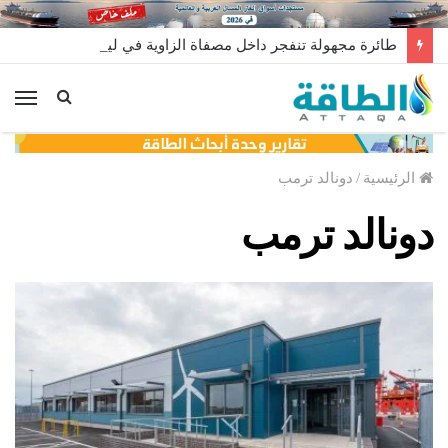
طائرة مجهولة تنفجر داخل مصفاة الزاوية في ليبيا.. من وراء إطلاقها؟
الق
الرئيسية
/
دونالد ترمب
دونالد ترمب