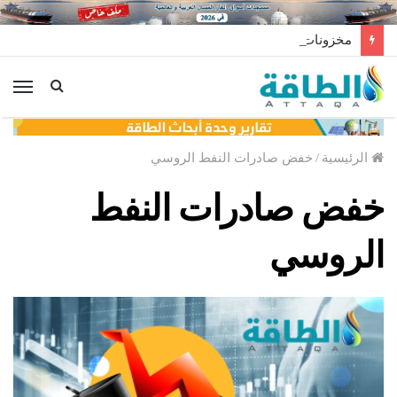
مخزونات النفط الأميركية ترتفع 2.5 مليون برميل عكس التوقعات
الق
الرئيسية
/
خفض صادرات النفط الروسي
خفض صادرات النفط
الروسي