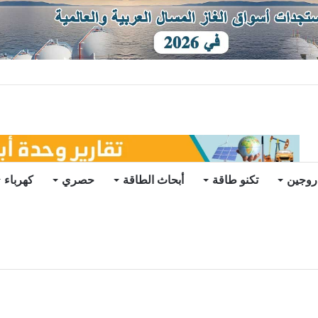
ات يرتفع للعام الثاني
روجين
تكنو طاقة
أبحاث الطاقة
حصري
كهرباء