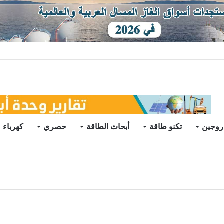
ات يرتفع للعام الثاني
روجين
تكنو طاقة
أبحاث الطاقة
حصري
كهرباء