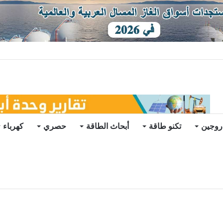
ات يرتفع للعام الثاني
روجين
تكنو طاقة
أبحاث الطاقة
حصري
كهرباء