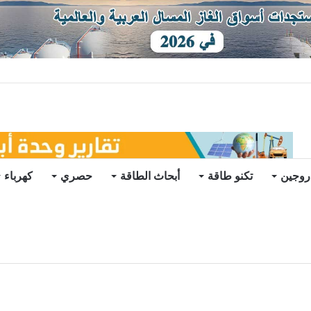
يو
روجين
تكنو طاقة
أبحاث الطاقة
حصري
كهرباء