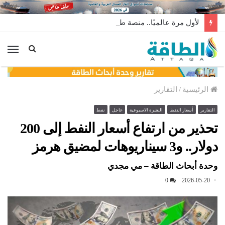
لأول مرة عالميًا.. منصة طاقة رياح عائمة بنظام الشد (فيديو)
الق
الرئيسية
/
التقارير
التقارير
أسعار النفط
النشرة الاسبوعية
عاجل
نفط
تحذير من ارتفاع أسعار النفط إلى 200
دولار.. و3 سيناريوهات لمضيق هرمز
وحدة أبحاث الطاقة – مي مجدي
0
2026-05-20