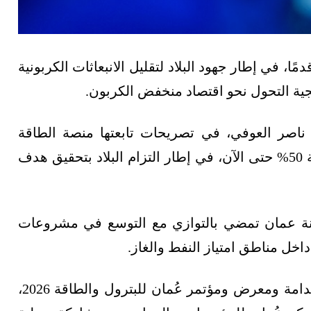
ي إطار جهود البلاد لتقليل الانبعاثات الكربونية
ية التحول نحو اقتصاد منخفض الكربون.
ناصر العوفي، في تصريحات تابعتها منصة الطاقة
المتخصصة، إن حرق الغاز في البلاد انخفض بنسبة 50% حتى الآن، في إطار التزام البلاد بتحقيق هدف
 عمان تمضي بالتوازي مع التوسع في مشروعات
اخل مناطق امتياز النفط والغاز.
وجاء ذلك خلال افتتاح فعاليات أسبوع عُمان للاستدامة ومعرض ومؤتمر عُمان للبترول والطاقة 2026،