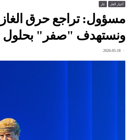
أخبار الغاز
غاز
ونستهدف "صفر" بحلول 2030
2026-05-18