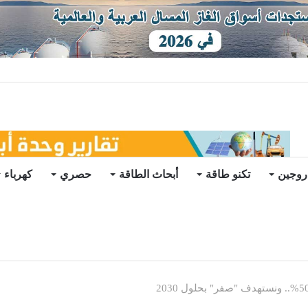
توقعات
روجين
تكنو طاقة
أبحاث الطاقة
حصري
كهرباء