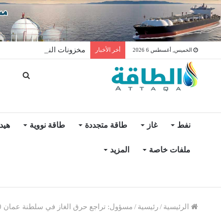
مخزونات النفط الأميركية ترتفع 2.5 مليون برميل عكس ال
أخر الأخبار
الخميس, أغسطس 6 2026
نفط
غاز
طاقة متجددة
طاقة نووية
هيد
ملفات خاصة
المزيد
الرئيسية
/
رئيسية
/
مسؤول: تراجع حرق الغاز في سلطنة عمان 50%.. ونستهدف "صفر" بحلول 2030