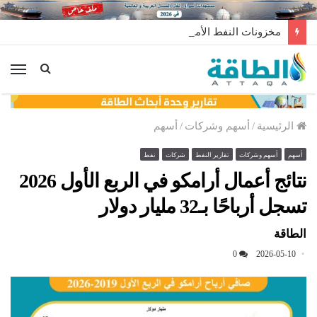
مخزونات النفط الأميركية ترتفع 2.5 مليون برميل عكس التوقعات
الق
الرئيسية
/
أسهم وشركات
/
أسهم
أسهم
أسهم وشركات
تقارير النفط
شركات
نفط
نتائج أعمال أرامكو في الربع الأول 2026
تسجل أرباحًا بـ32 مليار دولار
الطاقة
0
2026-05-10