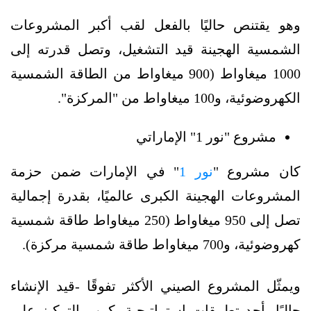
وهو يقتنص حاليًا بالفعل لقب أكبر المشروعات
الشمسية الهجينة قيد التشغيل، وتصل قدرته إلى
1000 ميغاواط (900 ميغاواط من الطاقة الشمسية
الكهروضوئية، و100 ميغاواط من "المركزة".
مشروع "نور 1" الإماراتي
كان مشروع "
نور 1
" في الإمارات ضمن حزمة
المشروعات الهجينة الكبرى عالميًا، بقدرة إجمالية
تصل إلى 950 ميغاواط (250 ميغاواط طاقة شمسية
كهروضوئية، و700 ميغاواط طاقة شمسية مركزة).
ويمثّل المشروع الصيني الأكثر تفوقًا -قيد الإنشاء
حاليًا- أحد تطبيقات إستراتيجية بكين، بالتركيز على