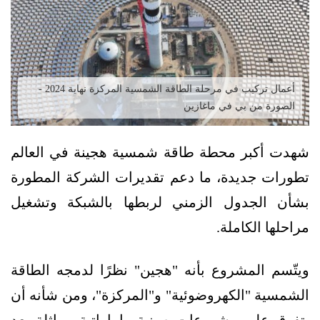
أعمال تركيب في مرحلة الطاقة الشمسية المركزة نهاية 2024 -
الصورة من بي في ماغازين
شهدت أكبر محطة طاقة شمسية هجينة في العالم
تطورات جديدة، ما دعم تقديرات الشركة المطورة
بشأن الجدول الزمني لربطها بالشبكة وتشغيل
مراحلها الكاملة.
ويتّسم المشروع بأنه "هجين" نظرًا لدمجه الطاقة
الشمسية "الكهروضوئية" و"المركزة"، ومن شأنه أن
يتفوق على مشروعات صينية وإماراتية مماثلة بعد