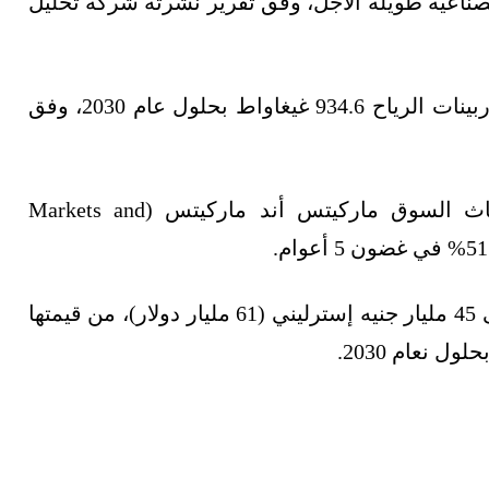
لصناعية طويلة الأجل، وفق تقرير نشرته شركة تحليل
ومن المتوقع أن تبلغ سعة التركيبات في سوق توربينات الرياح 934.6 غيغاواط بحلول عام 2030، وفق
وحسب تقرير بحثي منفصل نشرته شركة أبحاث السوق ماركيتس أند ماركيتس (Markets and
ومن الممكن أن تقفز القيمة السوقية للصناعة إلى 45 مليار جنيه إسترليني (61 مليار دولار)، من قيمتها