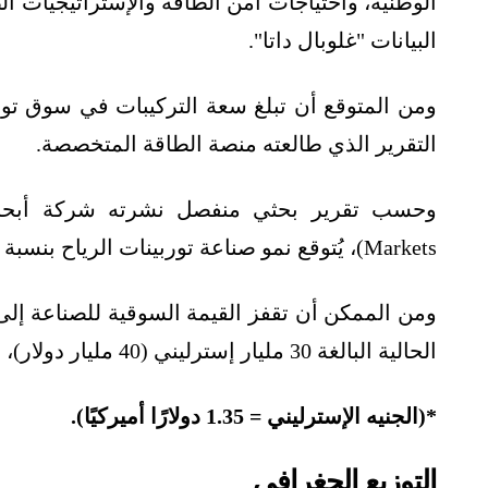
الوطنية، واحتياجات أمن الطاقة والإستراتيجيات ا
البيانات "غلوبال داتا".
التقرير الذي طالعته منصة الطاقة المتخصصة.
Markets)، يُتوقع نمو صناعة توربينات الرياح بنسبة 51% في غضون 5 أعوام.
الحالية البالغة 30 مليار إسترليني (40 مليار دولار)، بحلول نعام 2030.
*(الجنيه الإسترليني = 1.35 دولارًا أميركيًا).
التوزيع الجغرافي