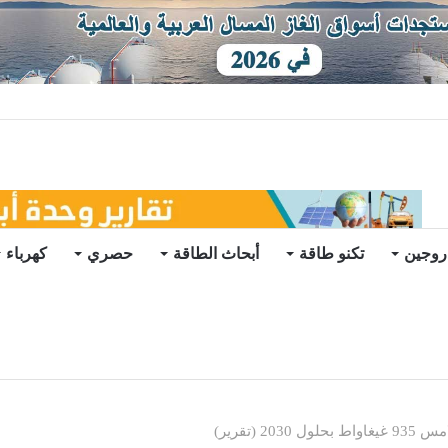
ات يرتفع للعام الثاني
روجين
تكنو طاقة
أبحاث الطاقة
حصري
كهرباء
 (تقرير)