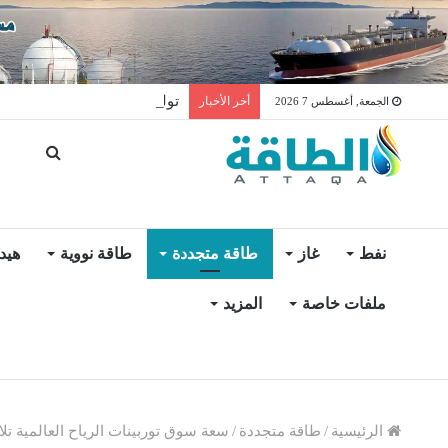
توليد الكهرباء بالغاز في الإمار
أخر الأخبار
الجمعة, أغسطس 7 2026
نفط
غاز
طاقة متجددة
طاقة نووية
هيد
ملفات خاصة
المزيد
الرئيسية
/
طاقة متجددة
/
سعة سوق توربينات الرياح العالمية تلامس 935 غيغاواط بحلول 2030