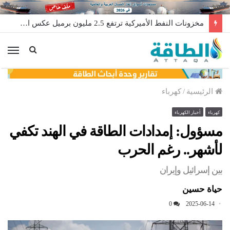
مخزونات النفط الأميركية ترتفع 2.5 مليون برميل عكس التوقعات
الق
الرئيسية
/
كهرباء
كهرباء
أخبار الكهرباء
مسؤول: إمدادات الطاقة في الهند تكفي
لأشهر.. رغم الحرب
بين إسرائيل وإيران
حياة حسين
0
2025-06-14