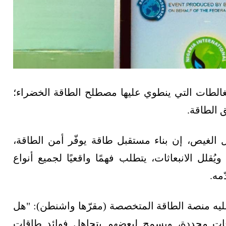
الطات التي ينطوي عليها مصطلح الطاقة الخضراء؛
 الطاقة.
 الغيص، إن بناء مستقبل طاقة يوفّر أمن الطاقة،
ُقلل الانبعاثات، يتطلب فهمًا واقعيًا لجميع أنواع
مه.
يه منصة الطاقة المتخصصة (مقرّها واشنطن): "هل
ات محددة، ويسمح لبعضهم بتجاهل فوائد طاقات