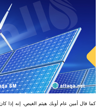
كما قال أمين عام أوبك هيثم الغيص، إنه إذا كا