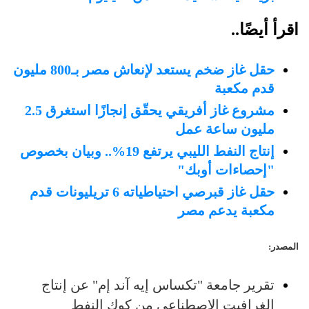
اقرأ أيضًا..
حقل غاز ضخم يستعد لإنعاش مصر بـ800 مليون
قدم مكعبة
مشروع غاز أفريقي يحقّق إنجازًا استغرق 2.5
مليون ساعة عمل
إنتاج النفط الليبي يرتفع 19%.. وبيان بخصوص
"إحصاءات أوبك"
حقل غاز قبرصي احتياطياته 6 تريليونات قدم
مكعبة يدعم مصر
المصدر:
تقرير جامعة "تكساس إيه آند إم" عن إنتاج
الغرافيت الاصطناعي من كوك النفط