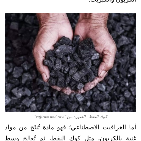
كوك النفط - الصورة من "vajiram and ravi"
أما الغرافيت الاصطناعي؛ فهو مادة تُنتَج من مواد
غنية بالكربون، مثل كوك النفط، ثم تُعالَج وسط