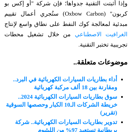
وإذا أثبتت التقنية جدواها؛ فإن شركة "أو إكس بو
كربون" (Oxbow Carbon) ستُجري أعمال تقييم
مبدئية لمعالجة كوك النفط على نطاق واسع لإنتاج
الغرافيت الاصطناعي
من خلال تشغيل محطات
تجريبية تختبر التقنية.
موضوعات متعلقة..
أداء بطاريات السيارات الكهربائية في البرد..
ومقارنة بين 18 ألف مركبة كهربائية
سوق بطاريات السيارات الكهربائية 2024..
خريطة الشركات الـ10 الكبار وحصصها السوقية
(تقرير)
تدوير بطاريات السيارات الكهربائية.. شركة
بريطانية تستعيد 97% من الليثيوم